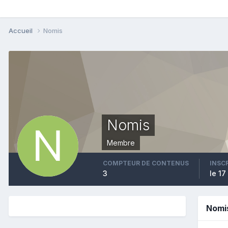
Accueil
Nomis
Nomis
Membre
COMPTEUR DE CONTENUS
INSC
3
le 1
Nomi