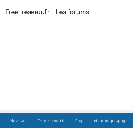
Free-reseau.fr - Les forums
Naviguer
Free-reseau.fr
Blog
stats-degroupage