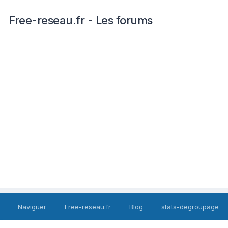
Free-reseau.fr - Les forums
Naviguer
Free-reseau.fr
Blog
stats-degroupage