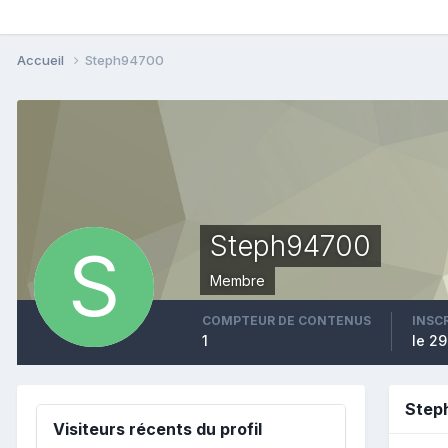
Accueil
Steph94700
Steph94700
Membre
COMPTEUR DE CONTENUS
INSC
1
le 29
Step
Visiteurs récents du profil