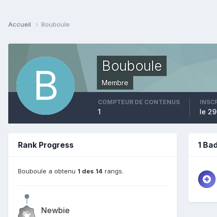
Accueil
Bouboule
Bouboule
Membre
COMPTEUR DE CONTENUS
INSC
1
le 29
Rank Progress
1 Ba
Bouboule a obtenu
1 des 14
rangs.
Newbie