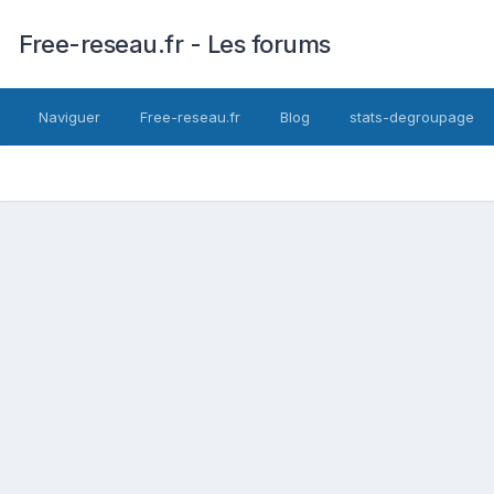
Free-reseau.fr - Les forums
Naviguer
Free-reseau.fr
Blog
stats-degroupage