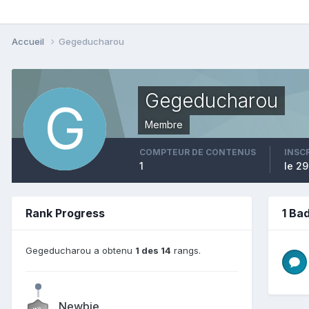
Accueil
Gegeducharou
Gegeducharou
Membre
COMPTEUR DE CONTENUS
INSC
1
le 29
Rank Progress
1 Ba
Gegeducharou a obtenu
1 des 14
rangs.
Newbie