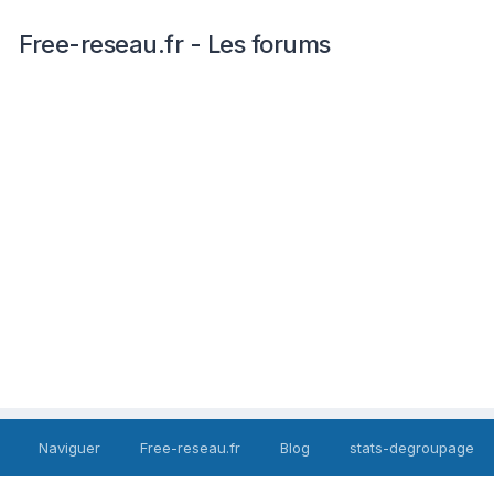
Free-reseau.fr - Les forums
Naviguer
Free-reseau.fr
Blog
stats-degroupage