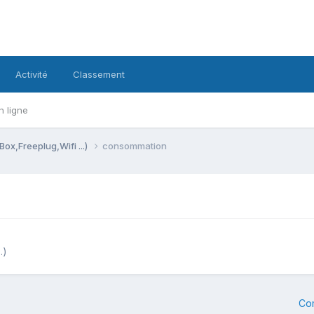
Activité
Classement
n ligne
Box,Freeplug,Wifi ...)
consommation
.)
Co