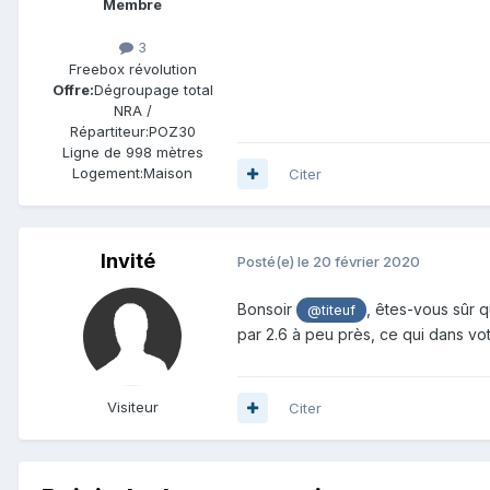
Membre
3
Freebox révolution
Offre:
Dégroupage total
NRA /
Répartiteur:
POZ30
Ligne de
998 mètres
Logement:
Maison
Citer
Invité
Posté(e)
le 20 février 2020
Bonsoir
, êtes-vous sûr q
@titeuf
par 2.6 à peu près, ce qui dans vot
Visiteur
Citer