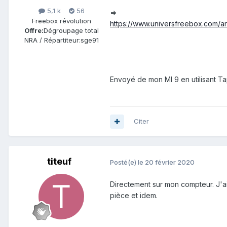
5,1 k
56
=>
Freebox révolution
https://www.universfreebox.com/a
Offre:
Dégroupage total
NRA / Répartiteur:
sge91
Envoyé de mon MI 9 en utilisant Ta
Citer
titeuf
Posté(e)
le 20 février 2020
Directement sur mon compteur. J'ai 
pièce et idem.