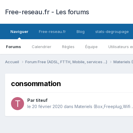
Free-reseau.fr - Les forums
Naviguer
Free-reseau.fr
Blog
stats-degroupage
Forums
Calendrier
Règles
Équipe
Utilisateurs e
Accueil
Forum Free (ADSL, FTTH, Mobile, services ...)
Materiels (
consommation
Par
titeuf
le 20 février 2020
dans
Materiels (Box,Freeplug,Wifi ..