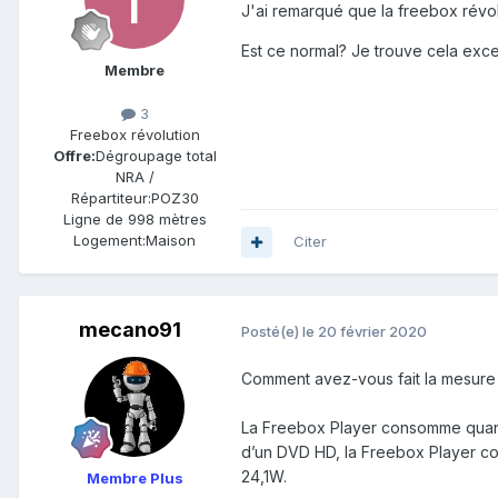
J'ai remarqué que la freebox révo
Est ce normal? Je trouve cela exce
Membre
3
Freebox révolution
Offre:
Dégroupage total
NRA /
Répartiteur:
POZ30
Ligne de
998 mètres
Logement:
Maison
Citer
mecano91
Posté(e)
le 20 février 2020
Comment avez-vous fait la mesure 
La Freebox Player consomme quant à
d’un DVD HD, la Freebox Player co
24,1W.
Membre Plus