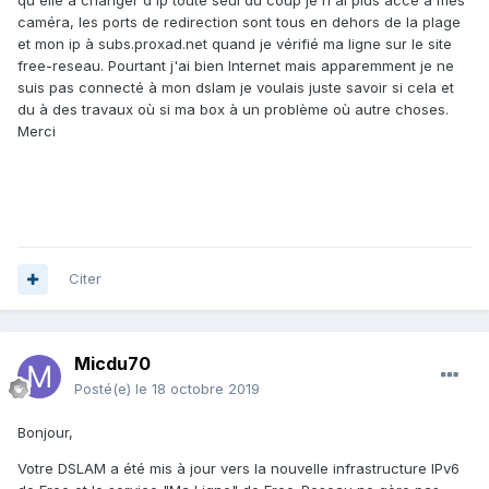
qu'elle a changer d'ip toute seul du coup je n'ai plus accé à mes
caméra, les ports de redirection sont tous en dehors de la plage
et mon ip à subs.proxad.net quand je vérifié ma ligne sur le site
free-reseau. Pourtant j'ai bien Internet mais apparemment je ne
suis pas connecté à mon dslam je voulais juste savoir si cela et
du à des travaux où si ma box à un problème où autre choses.
Merci
Citer
Micdu70
Posté(e)
le 18 octobre 2019
Bonjour,
Votre DSLAM a été mis à jour vers la nouvelle infrastructure IPv6