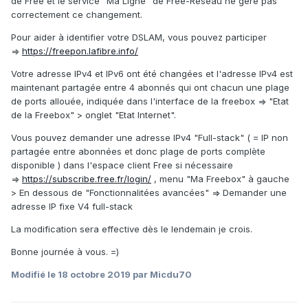
de Free et le service "Ma Ligne" de Free-Reseau ne gère pas
correctement ce changement.
Pour aider à identifier votre DSLAM, vous pouvez participer
=>
https://freepon.lafibre.info/
Votre adresse IPv4 et IPv6 ont été changées et l'adresse IPv4 est
maintenant partagée entre 4 abonnés qui ont chacun une plage
de ports allouée, indiquée dans l'interface de la freebox => "Etat
de la Freebox" > onglet "Etat Internet".
Vous pouvez demander une adresse IPv4 "Full-stack" ( = IP non
partagée entre abonnées et donc plage de ports complète
disponible ) dans l'espace client Free si nécessaire
=>
https://subscribe.free.fr/login/
, menu "Ma Freebox" à gauche
> En dessous de "Fonctionnalitées avancées" =>
Demander une
adresse IP fixe V4 full-stack
La modification sera effective dès le lendemain je crois.
Bonne journée à vous. =)
Modifié
le 18 octobre 2019
par Micdu70