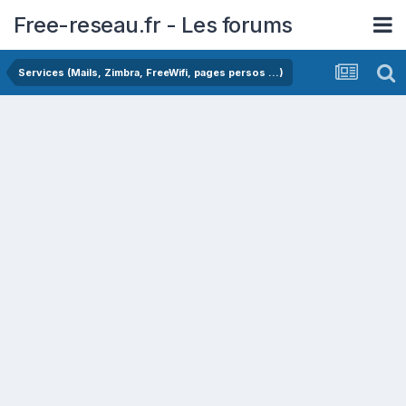
Free-reseau.fr - Les forums
Services (Mails, Zimbra, FreeWifi, pages persos ...)