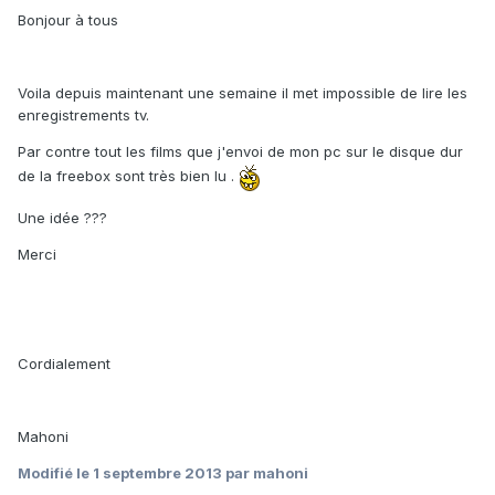
Bonjour à tous
Voila depuis maintenant une semaine il met impossible de lire les
enregistrements tv.
Par contre tout les films que j'envoi de mon pc sur le disque dur
de la freebox sont très bien lu .
Une idée ???
Merci
Cordialement
Mahoni
Modifié
le 1 septembre 2013
par mahoni