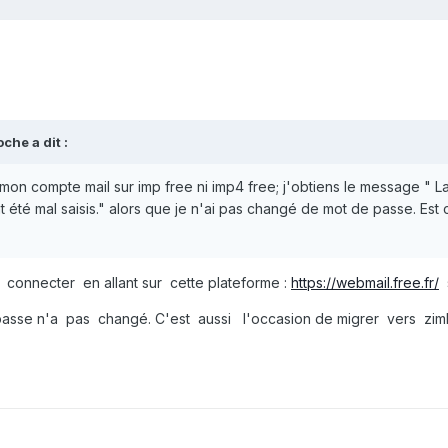
roche
a dit :
 mon compte mail sur imp free ni imp4 free; j'obtiens le message " 
nt été mal saisis." alors que je n'ai pas changé de mot de passe. Es
nnecter en allant sur cette plateforme :
https://webmail.free.fr/
s
asse n'a pas changé. C'est aussi l'occasion de migrer vers zimb