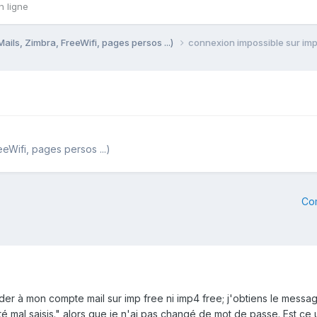
n ligne
Mails, Zimbra, FreeWifi, pages persos ...)
connexion impossible sur imp
eeWifi, pages persos ...)
Co
éder à mon compte mail sur imp free ni imp4 free; j'obtiens le messa
été mal saisis." alors que je n'ai pas changé de mot de passe. Est c