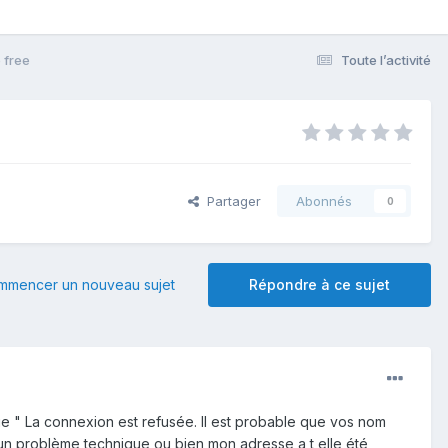
 free
Toute l’activité
Partager
Abonnés
0
mmencer un nouveau sujet
Répondre à ce sujet
ge " La connexion est refusée. Il est probable que vos nom
e un problème technique ou bien mon adresse a t elle été