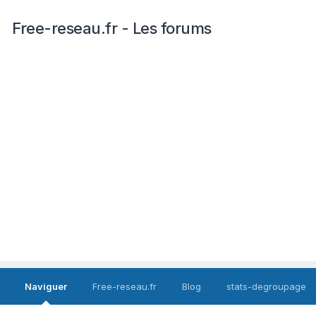
Free-reseau.fr - Les forums
Naviguer
Free-reseau.fr
Blog
stats-degroupage