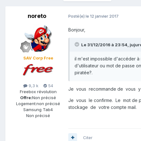
noreto
Posté(e)
le 12 janvier 2017
Bonjour,
Le 31/12/2016 à 23:54,
juju
SAV Corp Free
il m'est impossible d'accéder à
d'utilisateur ou mot de passe o
piratée?.
9,3 k
54
Je vous recommande de vous y co
Freebox révolution
Offre:
Non précisé
Je vous le confirme. Le mot de p
Logement:
non précisé
stockage de votre compte mail.
Samsung Tab4
Non précisé
Citer