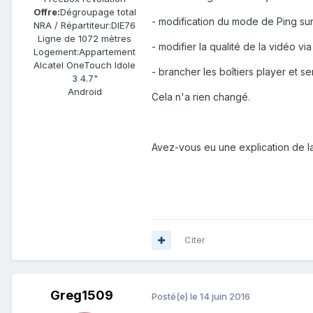
Offre:
Dégroupage total
- modification du mode de Ping sur 
NRA / Répartiteur:
DIE76
Ligne de
1072 mètres
- modifier la qualité de la vidéo v
Logement:
Appartement
Alcatel OneTouch Idole
- brancher les boîtiers player et s
3 4.7"
Android
Cela n'a rien changé.
Avez-vous eu une explication de la
Citer
Greg1509
Posté(e)
le 14 juin 2016