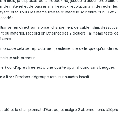
is 4 mois, je disposais de la freebox hd, jusque la aucun problème e
 de matériel et de passer à la freebox révolution afin de régler l
yant, et toujours les même freeze d'image le soir entre 20h30 et 23
saccadée
ltiprise, en direct sur la prise, changement de câble hdmi, désacti
du matériel, raccord en Ethernet des 2 boitiers j'ai même testé de
résents
 lorsque cela se reproduirais,,, seulement je défis quelqu'un de réus
racle je suis preneur
igne ( qui d'après free est d'une qualité optimal donc sans beugues
 offre :
Freebox dégroupé total sur numéro inactif
i cet été et le championnat d’Europe, et malgré 2 abonnements télép