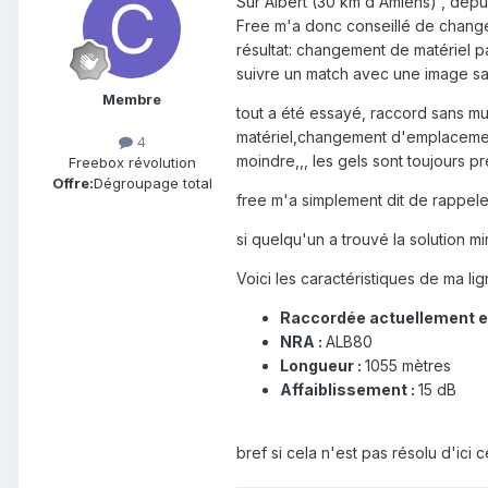
Sur Albert (30 km d'Amiens) , depu
Free m'a donc conseillé de changer
résultat: changement de matériel pa
suivre un match avec une image 
Membre
tout a été essayé, raccord sans mu
matériel,changement d'emplacement 
4
moindre,,, les gels sont toujours p
Freebox révolution
Offre:
Dégroupage total
free m'a simplement dit de rappeler
si quelqu'un a trouvé la solution mi
Voici les caractéristiques de ma l
Raccordée actuellement en
NRA :
ALB80
Longueur :
1055 mètres
Affaiblissement :
15 dB
bref si cela n'est pas résolu d'ic