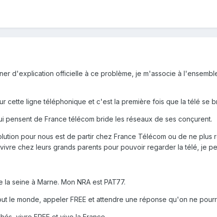
er d'explication officielle à ce problème, je m'associe à l'ensemble
sur cette ligne téléphonique et c'est la première fois que la télé s
ui pensent de France télécom bride les réseaux de ses conçurent.
olution pour nous est de partir chez France Télécom ou de ne plus re
 vivre chez leurs grands parents pour pouvoir regarder la télé, je 
e la seine à Marne. Mon NRA est PAT77.
 tout le monde, appeler FREE et attendre une réponse qu'on ne pour
hés, vivre FREE et vive la France.