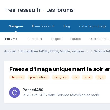
Free-reseau.fr - Les forums
Naviguer
Free-reseau.fr
Blog
stats-degroupage
Forums
Calendrier
Règles
Équipe
Utilisateurs e
Accueil
Forum Free (ADSL, FTTH, Mobile, services ...)
Service tél
Freeze d'image uniquement le soir e
freezes
pixellisation
beugues
tv
soir
fige
Par
ced480
le 28 avril 2016
dans
Service télévision et radio