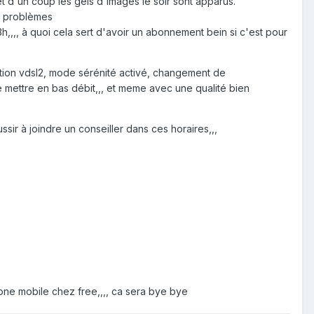
t d'un coup les gels d'images le soir sont apparus.
es problèmes
h,,,, à quoi cela sert d'avoir un abonnement bein si c'est pour
vation vdsl2, mode sérénité activé, changement de
 mettre en bas débit,,, et meme avec une qualité bien
sir à joindre un conseiller dans ces horaires,,,
hone mobile chez free,,,, ca sera bye bye