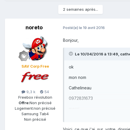
2 semaines après...
noreto
Posté(e)
le 19 avril 2016
Bonjour,
Le 10/04/2016 à 13:49,
cath
SAV Corp Free
ok
mon nom
Cathelineau
9,3 k
54
Freebox révolution
0972831673
Offre:
Non précisé
Logement:
non précisé
merci
Samsung Tab4
Non précisé
Voici ce que j'ai sur votre dossie