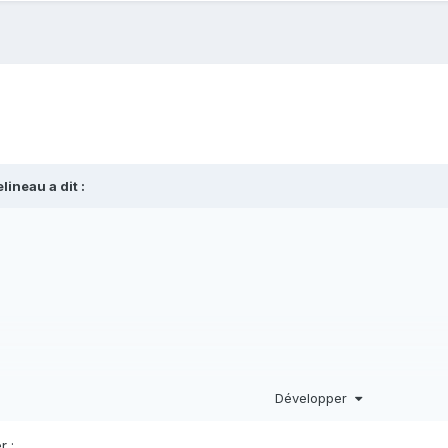
elineau
a dit :
Développer
r :