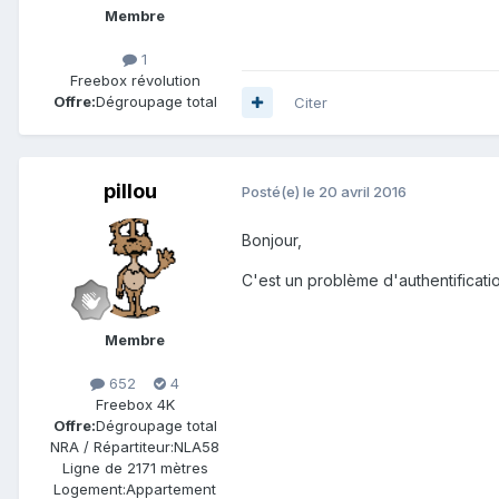
Membre
1
Freebox révolution
Offre:
Dégroupage total
Citer
pillou
Posté(e)
le 20 avril 2016
Bonjour,
C'est un problème d'authentificatio
Membre
652
4
Freebox 4K
Offre:
Dégroupage total
NRA / Répartiteur:
NLA58
Ligne de
2171 mètres
Logement:
Appartement