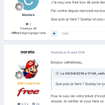
J'ai reçu une free box 4k lundi dern
Par contre depuis mercredi ma box 
Membre
Que puis-je faire ? Quelqu'un peu 
2
Freebox 4K
Offre:
Dégroupage total
Citer
noreto
Posté(e)
le 10 avril 2016
Bonjour cathelineau,
Le 09/04/2016 à 17:49,
cath
SAV Corp Free
Que puis-je faire ? Quelqu'un p
Pour le suivi de votre ticket d'in
dossier, le vérifier et vous faire un 
9,3 k
54