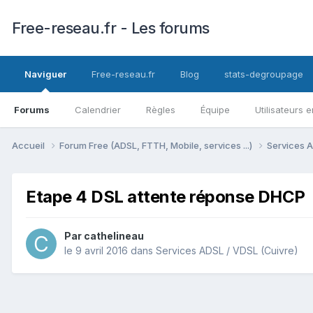
Free-reseau.fr - Les forums
Naviguer
Free-reseau.fr
Blog
stats-degroupage
Forums
Calendrier
Règles
Équipe
Utilisateurs e
Accueil
Forum Free (ADSL, FTTH, Mobile, services ...)
Services A
Etape 4 DSL attente réponse DHCP
Par
cathelineau
le 9 avril 2016
dans
Services ADSL / VDSL (Cuivre)