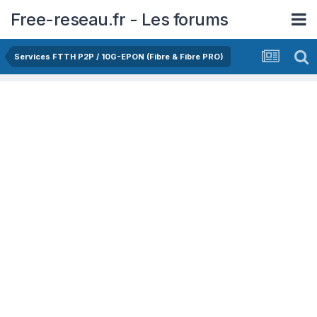
Free-reseau.fr - Les forums
Services FTTH P2P / 10G-EPON (Fibre & Fibre PRO)