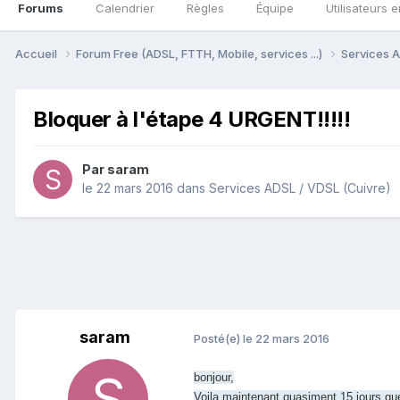
Forums
Calendrier
Règles
Équipe
Utilisateurs e
Accueil
Forum Free (ADSL, FTTH, Mobile, services ...)
Services A
Bloquer à l'étape 4 URGENT!!!!!
Par
saram
le 22 mars 2016
dans
Services ADSL / VDSL (Cuivre)
saram
Posté(e)
le 22 mars 2016
bonjour,
Voila maintenant quasiment 15 jours que 