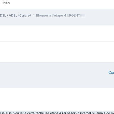
n ligne
DSL / VDSL (Cuivre)
Bloquer à l'étape 4 URGENT!!!!!
Co
je suis bloquer à cette fâcheuse étape 4 j'ai besoin d’internet si jamais ce n