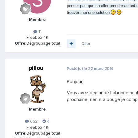
penser pas que sa aller prendre autant 
trouver moi une solution
Membre
11
Freebox 4K
Offre:
Dégroupage total
Citer
pillou
Posté(e)
le 22 mars 2016
Bonjour,
Vous avez demandé l'abonnement le 
prochaine, rien n'a bougé je compr
Membre
652
4
Freebox 4K
Offre:
Dégroupage total