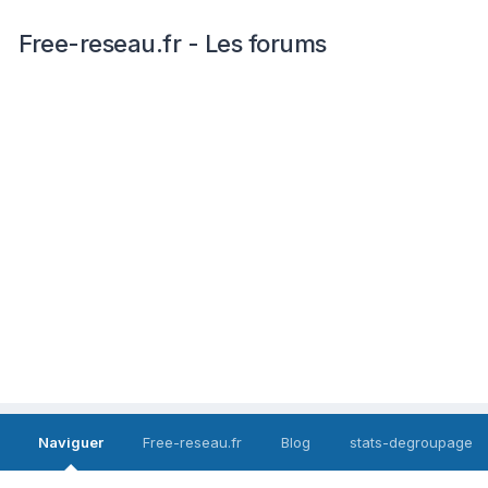
Free-reseau.fr - Les forums
Naviguer
Free-reseau.fr
Blog
stats-degroupage