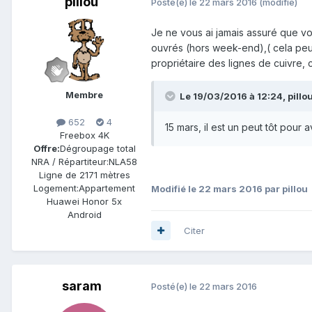
pillou
Posté(e)
le 22 mars 2016
(modifié)
Je ne vous ai jamais assuré que vous
ouvrés (hors week-end),( cela peut
propriétaire des lignes de cuivre, 
Membre
Le 19/03/2016 à 12:24,
pillo
652
4
15 mars, il est un peut tôt pour 
Freebox 4K
Offre:
Dégroupage total
NRA / Répartiteur:
NLA58
Ligne de
2171 mètres
Logement:
Appartement
Modifié
le 22 mars 2016
par pillou
Huawei Honor 5x
Android
Citer
saram
Posté(e)
le 22 mars 2016