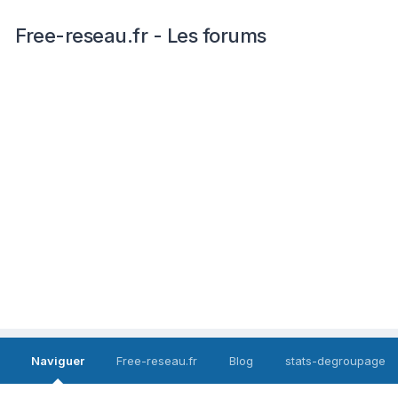
Free-reseau.fr - Les forums
Naviguer
Free-reseau.fr
Blog
stats-degroupage