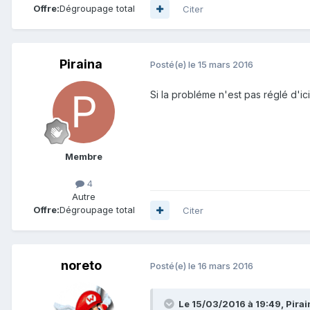
Offre:
Dégroupage total
Citer
Piraina
Posté(e)
le 15 mars 2016
Si la probléme n'est pas réglé d'i
Membre
4
Autre
Offre:
Dégroupage total
Citer
noreto
Posté(e)
le 16 mars 2016
Le 15/03/2016 à 19:49,
Pirai