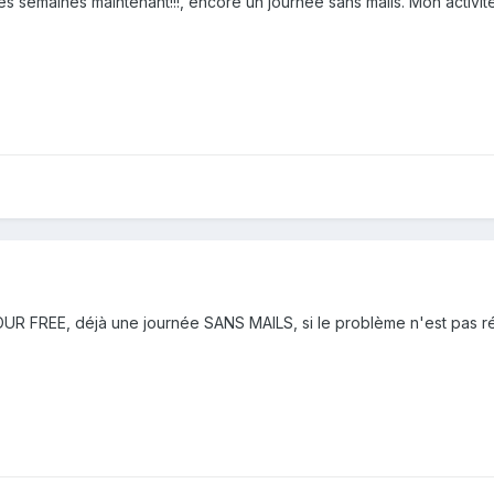
 les semaines maintenant!!!, encore un journée sans mails. Mon activ
FREE, déjà une journée SANS MAILS, si le problème n'est pas rég