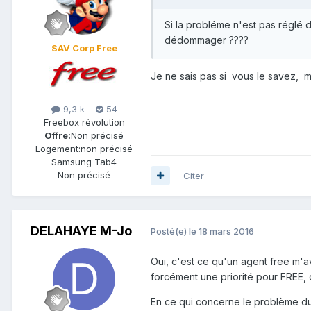
Si la probléme n'est pas réglé 
dédommager ????
SAV Corp Free
Je ne sais pas si vous le savez, 
9,3 k
54
Freebox révolution
Offre:
Non précisé
Logement:
non précisé
Samsung Tab4
Non précisé
Citer
DELAHAYE M-Jo
Posté(e)
le 18 mars 2016
Oui, c'est ce qu'un agent free m'av
forcément une priorité pour FREE, 
En ce qui concerne le problème du 