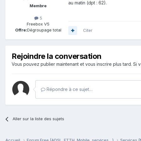
au matin (dpt : 62).
Membre
5
Freebox V5
Offre:
Dégroupage total
Citer
Rejoindre la conversation
Vous pouvez publier maintenant et vous inscrire plus tard. S
Répondre à ce sujet…
Aller sur la liste des sujets
Accueil
Forum Free (ADSL, FTTH, Mobile, services ...)
Services (