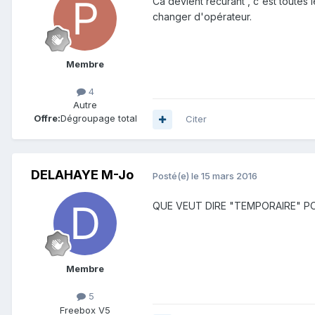
Ca devient récurant , c'est toutes
changer d'opérateur.
Membre
4
Autre
Offre:
Dégroupage total
Citer
DELAHAYE M-Jo
Posté(e)
le 15 mars 2016
QUE VEUT DIRE "TEMPORAIRE" POUR 
Membre
5
Freebox V5