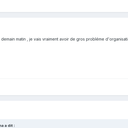
ci demain matin , je vais vraiment avoir de gros probléme d'organi
na
a dit :