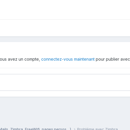
i vous avez un compte,
connectez-vous maintenant
pour publier avec
Mails, Zimbra, FreeWifi, pages persos ...)
Probléme avec Zimbra