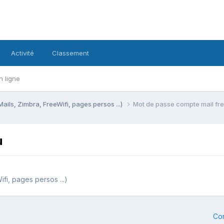
Activité
Classement
n ligne
Mails, Zimbra, FreeWifi, pages persos ...)
Mot de passe compte mail fr
u
fi, pages persos ...)
Co