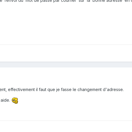
e renvoi du mot de passe par courrier sur la bonne adresse en 
, effectivement il faut que je fasse le changement d'adresse.
 aide.