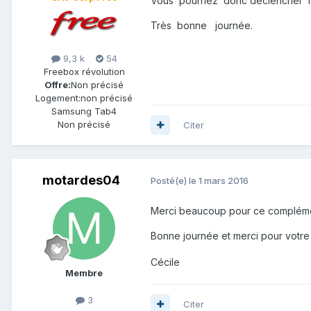
Vous pourriez donc déclencher l
Très bonne journée.
9,3 k
54
Freebox révolution
Offre:
Non précisé
Logement:
non précisé
Samsung Tab4
Non précisé
Citer
motardes04
Posté(e)
le 1 mars 2016
Merci beaucoup pour ce complément
Bonne journée et merci pour votre
Cécile
Membre
3
Citer