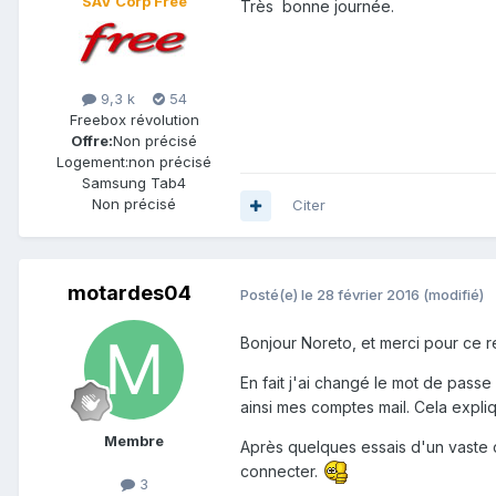
SAV Corp Free
Très bonne journée.
9,3 k
54
Freebox révolution
Offre:
Non précisé
Logement:
non précisé
Samsung Tab4
Non précisé
Citer
motardes04
Posté(e)
le 28 février 2016
(modifié)
Bonjour Noreto, et merci pour ce r
En fait j'ai changé le mot de passe 
ainsi mes comptes mail. Cela expli
Membre
Après quelques essais d'un vaste c
connecter.
3