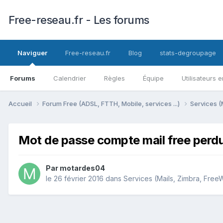
Free-reseau.fr - Les forums
Naviguer
Free-reseau.fr
Blog
stats-degroupage
Forums
Calendrier
Règles
Équipe
Utilisateurs e
Accueil
Forum Free (ADSL, FTTH, Mobile, services ...)
Services (
Mot de passe compte mail free perd
Par
motardes04
le 26 février 2016
dans
Services (Mails, Zimbra, FreeWi