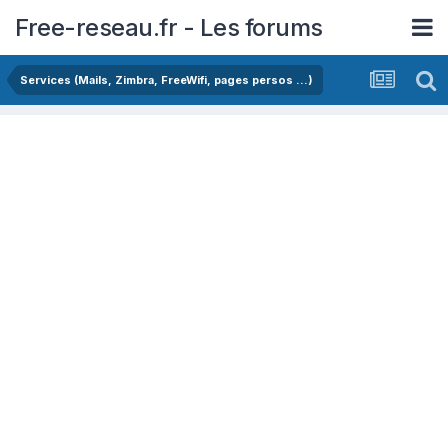
Free-reseau.fr - Les forums
Services (Mails, Zimbra, FreeWifi, pages persos ...)