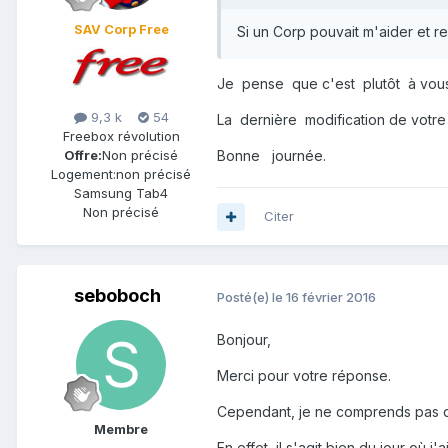
SAV Corp Free
Si un Corp pouvait m'aider et re
Je pense que c'est plutôt à vous
9,3 k
54
La dernière modification de vot
Freebox révolution
Bonne journée.
Offre:
Non précisé
Logement:
non précisé
Samsung Tab4
Non précisé
Citer
seboboch
Posté(e)
le 16 février 2016
Bonjour,
Merci pour votre réponse.
Cependant, je ne comprends pas que
Membre
En effet, il s'agit bien du jour où