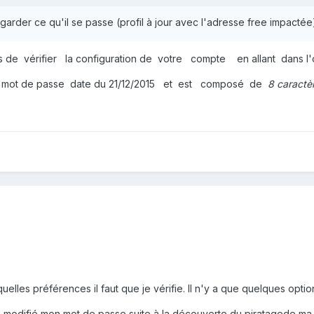
garder ce qu'il se passe (profil à jour avec l'adresse free impactée
 de vérifier la configuration de votre compte en allant dans l'
re mot de passe date du 21/12/2015 et est composé de
8 caractè
lles préférences il faut que je vérifie. Il n'y a que quelques opti
 j'ai modifié mon mot de passe suite à la découverte du piratagede ma 