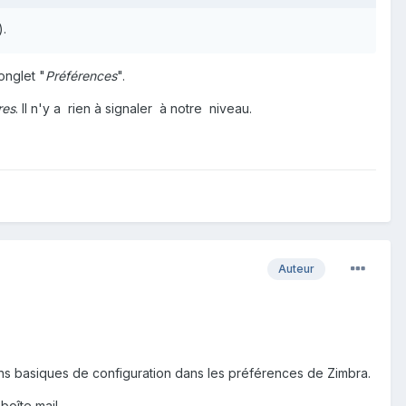
).
onglet "
Préférences
".
res
. Il n'y a rien à signaler à notre niveau.
Auteur
ons basiques de configuration dans les préférences de Zimbra.
boîte mail.