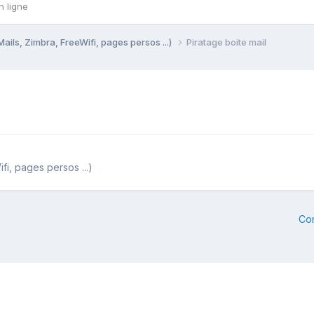
n ligne
Mails, Zimbra, FreeWifi, pages persos ...)
Piratage boite mail
fi, pages persos ...)
Co