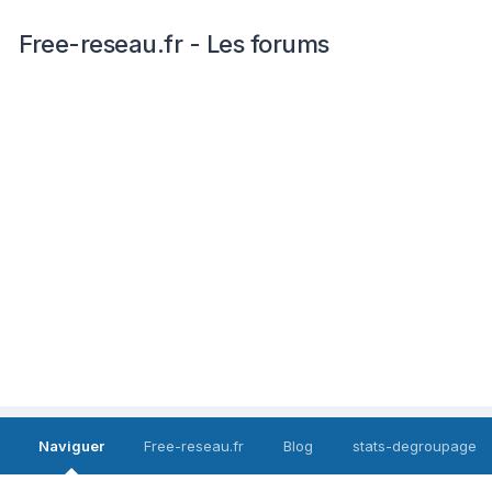
Free-reseau.fr - Les forums
Naviguer
Free-reseau.fr
Blog
stats-degroupage