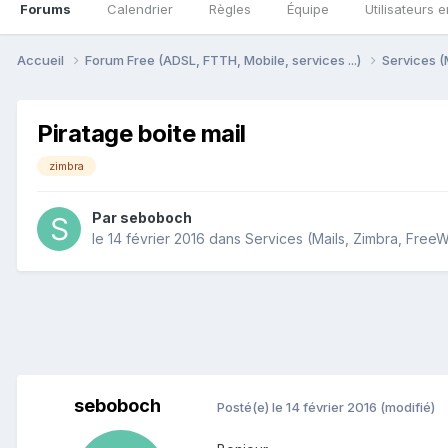
Forums
Calendrier
Règles
Équipe
Utilisateurs e
Accueil
Forum Free (ADSL, FTTH, Mobile, services ...)
Services (
Piratage boite mail
zimbra
Par
seboboch
le 14 février 2016
dans
Services (Mails, Zimbra, FreeWi
seboboch
Posté(e)
le 14 février 2016
(modifié)