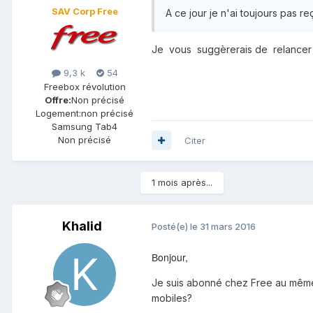
SAV Corp Free
A ce jour je n'ai toujours pas
Je vous suggèrerais de relancer
9,3 k
54
Freebox révolution
Offre:
Non précisé
Logement:
non précisé
Samsung Tab4
Non précisé
Citer
1 mois après...
Khalid
Posté(e)
le 31 mars 2016
onjour,
B
Je suis abonné chez Free au même 
mobiles?