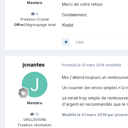
Membre
Merci de votre retour.
6
Cordialement,
Freebox Crystal
Khalid
Offre:
Dégroupage total
Citer
jcnantes
Posté(e)
le 31 mars 2016
(modifié)
Moi j'attend toujours un remboursem
Un courrier (en envoi simple) n'a r
ça serait trop simple de rembours
Membre
d'argent en recommandés que le mont
10
Modifié
le 31 mars 2016
par jcnant
VIEILLEVIGNE
Freebox révolution