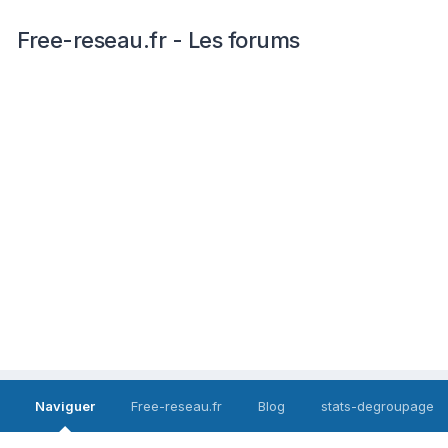
Free-reseau.fr - Les forums
Naviguer
Free-reseau.fr
Blog
stats-degroupage