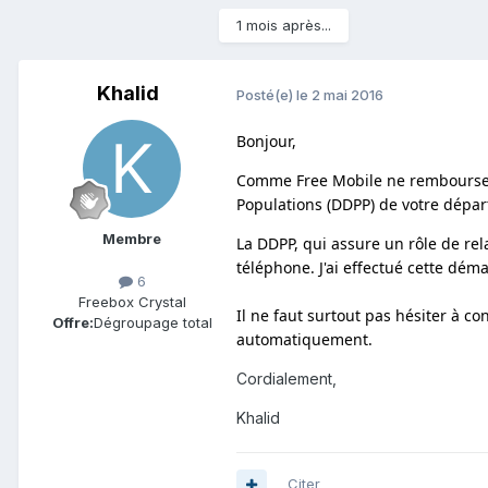
1 mois après...
Khalid
Posté(e)
le 2 mai 2016
Bonjour,
Comme Free Mobile ne rembourse pas
Populations (DDPP) de votre dépa
Membre
La DDPP, qui assure un rôle de re
téléphone. J'ai effectué cette dém
6
Freebox Crystal
Il ne faut surtout pas hésiter à c
Offre:
Dégroupage total
automatiquement.
Cordialement,
Khalid
Citer