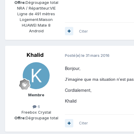
Offre:
Dégroupage total
NRA / Répartiteur:
VIE
Ligne de
491 mètres
Logement:
Maison
HUAWEI Mate 8
Android
Citer
Khalid
Posté(e)
le 31 mars 2016
Bonjour,
J'imagine que ma situation n'est pa
Cordialement,
Membre
Khalid
6
Freebox Crystal
Offre:
Dégroupage total
Citer