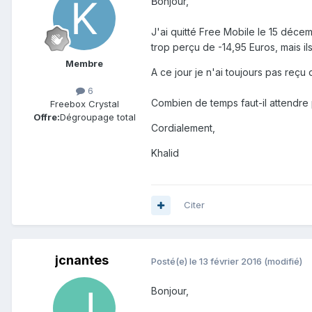
onjour,
B
J'ai quitté Free Mobile le 15 décem
trop perçu de -14,95 Euros, mais il
Membre
A ce jour je n'ai toujours pas re
6
Combien de temps faut-il attendre 
Freebox Crystal
Offre:
Dégroupage total
Cordialement,
Khalid
Citer
jcnantes
Posté(e)
le 13 février 2016
(modifié)
Bonjour,