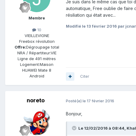
Je suis dans le même cas que toi d
automatique, Free oublie de faire c
résiliation qui était avec...
Membre
Modifié
le 13 février 2016
par jcna
10
VIEILLEVIGNE
Freebox révolution
Offre:
Dégroupage total
NRA / Répartiteur:
VIE
Ligne de
491 mètres
Logement:
Maison
HUAWEI Mate 8
Android
Citer
noreto
Posté(e)
le 17 février 2016
Bonjour,
Le 12/02/2016 à 08:44,
Khal