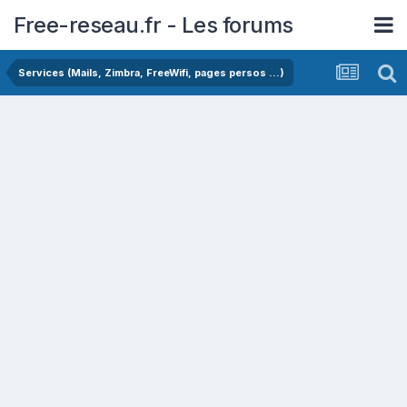
Free-reseau.fr - Les forums
Services (Mails, Zimbra, FreeWifi, pages persos ...)