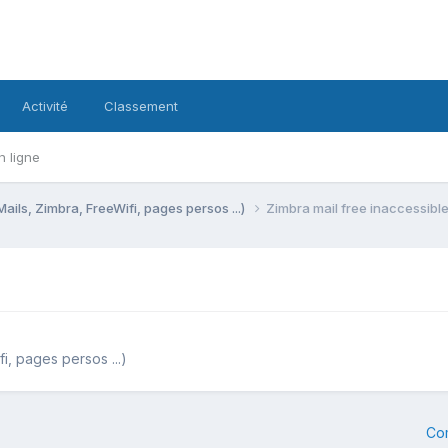
Activité
Classement
n ligne
Mails, Zimbra, FreeWifi, pages persos ...)
Zimbra mail free inaccessibl
i, pages persos ...)
Co