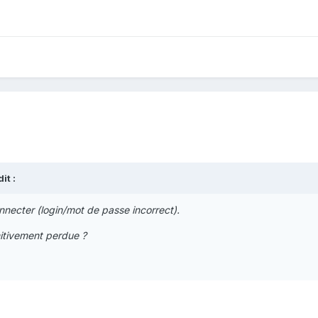
it :
nnecter (login/mot de passe incorrect).
nitivement perdue ?