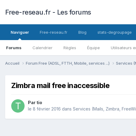
Free-reseau.fr - Les forums
Naviguer
Free-reseau.fr
Blog
stats-degroupage
Forums
Calendrier
Règles
Équipe
Utilisateurs e
Accueil
Forum Free (ADSL, FTTH, Mobile, services ...)
Services (
Zimbra mail free inaccessible
Par
tio
le 8 février 2016
dans
Services (Mails, Zimbra, FreeWif