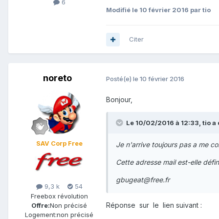
6
Modifié
le 10 février 2016
par tio
Citer
noreto
Posté(e)
le 10 février 2016
Bonjour,
Le 10/02/2016 à 12:33,
tio
a d
SAV Corp Free
Je n'arrive toujours pas a me co
Cette adresse mail est-elle défi
gbugeat@free.fr
9,3 k
54
Freebox révolution
Réponse sur le lien suivant :
Offre:
Non précisé
Logement:
non précisé