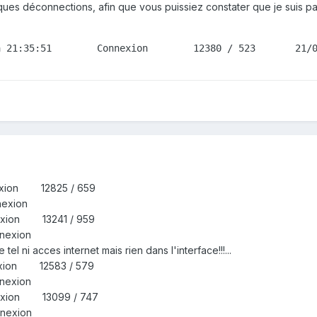
ues déconnections, afin que vous puissiez constater que je suis pas
à 21:35:51        Connexion        12380 / 523       21/
nexion 12825 / 659
 Déconnexion
nexion 13241 / 959
nexion
 ni acces internet mais rien dans l'interface!!!...
nexion 12583 / 579
 Déconnexion
nexion 13099 / 747
3 Déconnexion