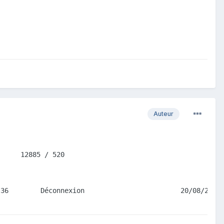
Auteur
      12885 / 520 
:36        Déconnexion                        20/08/2014