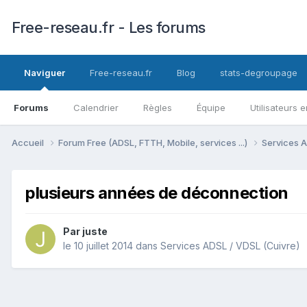
Free-reseau.fr - Les forums
Naviguer
Free-reseau.fr
Blog
stats-degroupage
Forums
Calendrier
Règles
Équipe
Utilisateurs e
Accueil
Forum Free (ADSL, FTTH, Mobile, services ...)
Services A
plusieurs années de déconnection
Par
juste
le 10 juillet 2014
dans
Services ADSL / VDSL (Cuivre)