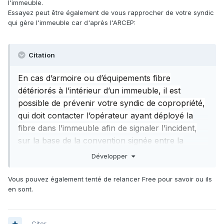
l'immeuble.
Essayez peut être également de vous rapprocher de votre syndic
qui gère l'immeuble car d'après l'ARCEP:
Citation
En cas d’armoire ou d’équipements fibre
détériorés à l’intérieur d’un immeuble, il est
possible de prévenir votre syndic de copropriété,
qui doit contacter l’opérateur ayant déployé la
fibre dans l’immeuble afin de signaler l’incident,
sur la base de la convention signée entre la
copropriété et cet opérateur pour le déploiement
Développer
de la fibre dans l’immeuble.
Vous pouvez également tenté de relancer Free pour savoir ou ils
en sont.
Citer