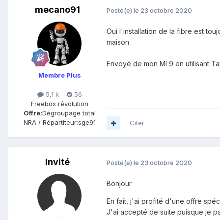
mecano91
Posté(e)
le 23 octobre 2020
Oui l'installation de la fibre est t
maison
Envoyé de mon MI 9 en utilisant Ta
Membre Plus
5,1 k
56
Freebox révolution
Offre:
Dégroupage total
NRA / Répartiteur:
sge91
Citer
Invité
Posté(e)
le 23 octobre 2020
Bonjour
En fait, j'ai profité d'une offre s
J'ai accepté de suite puisque je p