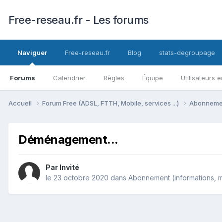
Free-reseau.fr - Les forums
Naviguer
Free-reseau.fr
Blog
stats-degroupage
Forums
Calendrier
Règles
Équipe
Utilisateurs e
Accueil
Forum Free (ADSL, FTTH, Mobile, services ...)
Abonnement
Déménagement...
Par Invité
le 23 octobre 2020
dans
Abonnement (informations, mod