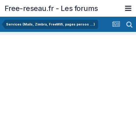
Free-reseau.fr - Les forums
Services (Mails, Zimbra, FreeWifi, pages persos ...)