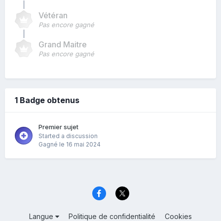
Vétéran
Pas encore gagné
Grand Maitre
Pas encore gagné
1 Badge obtenus
Premier sujet
Started a discussion
Gagné
le 16 mai 2024
Langue
Politique de confidentialité
Cookies