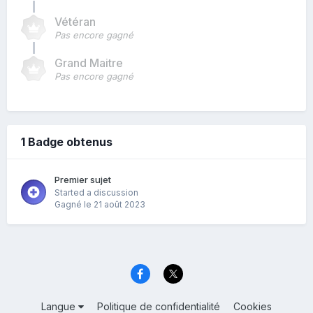
Vétéran
Pas encore gagné
Grand Maitre
Pas encore gagné
1 Badge obtenus
Premier sujet
Started a discussion
Gagné
le 21 août 2023
Langue
Politique de confidentialité
Cookies