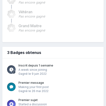
Pas encore gagné
Vétéran
Pas encore gagné
Grand Maitre
Pas encore gagné
3 Badges obtenus
Inscrit depuis 1 semaine
A week since joining
Gagné
le 9 juin 2022
Premier message
Making your first post
Gagné
le 26 mai 2022
Premier sujet
Started a discussion