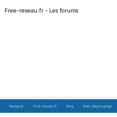
Free-reseau.fr - Les forums
Naviguer
Free-reseau.fr
Blog
stats-degroupage