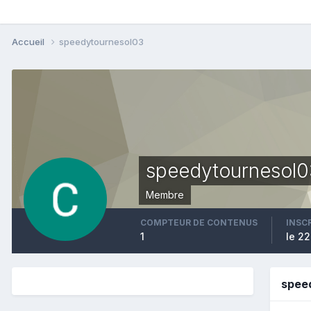
Accueil
speedytournesol03
speedytournesol0
Membre
COMPTEUR DE CONTENUS
INSC
1
le 22
spee