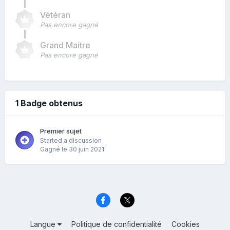
Vétéran
Pas encore gagné
Grand Maitre
Pas encore gagné
1 Badge obtenus
Premier sujet
Started a discussion
Gagné
le 30 juin 2021
Langue
Politique de confidentialité
Cookies