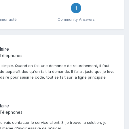
1
ommunauté
Community Answers
aire
 Téléphones
out simple. Quand on fait une demande de rattachement, il faut
e apparaît dès qu'on fait la demande. Il fallait juste que je lève
daire pour saisir le code, tout se fait sur la ligne principale.
aire
 Téléphones
Je vais contacter le service client. Si je trouve la solution, je
and même d'avoir essayé de m'aider.