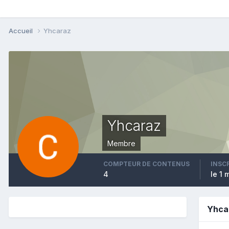
Accueil
Yhcaraz
Yhcaraz
Membre
COMPTEUR DE CONTENUS
INSC
4
le 1 
Yhca