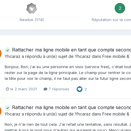
2
Newbie (1/14)
Réputation sur la c
Rattacher ma ligne mobile en tant que compte second
Yhcaraz
a répondu à un(e) sujet de
Yhcaraz
dans
Free mobile &
Bonjour, Bon, j'ai eu une personne en visio (service free), c'était t
rester sur la page de la ligne principale. Le champ pour rentrer le cod
la tête pour voir le champ, il ne faut pas aller sur la futur ligne secon
le 2 mars 2021
7 réponses
2
Rattacher ma ligne mobile en tant que compte second
Yhcaraz
a répondu à un(e) sujet de
Yhcaraz
dans
Free mobile &
Non, je n'ai rien de tout cela. J'ai refait une tentative, sans résultat. 
mettrai à jour le post pour d'autres qui auraient le souci. Merci qu