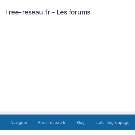
Free-reseau.fr - Les forums
Naviguer
Free-reseau.fr
Blog
stats-degroupage