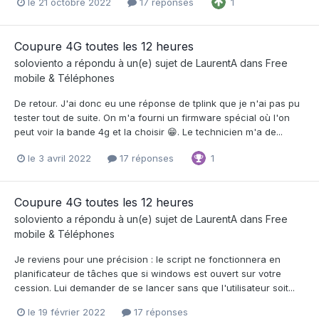
le 21 octobre 2022
17 réponses
1
Coupure 4G toutes les 12 heures
soloviento
a répondu à un(e) sujet de
LaurentA
dans
Free
mobile & Téléphones
De retour. J'ai donc eu une réponse de tplink que je n'ai pas pu
tester tout de suite. On m'a fourni un firmware spécial où l'on
peut voir la bande 4g et la choisir 😁. Le technicien m'a de...
le 3 avril 2022
17 réponses
1
Coupure 4G toutes les 12 heures
soloviento
a répondu à un(e) sujet de
LaurentA
dans
Free
mobile & Téléphones
Je reviens pour une précision : le script ne fonctionnera en
planificateur de tâches que si windows est ouvert sur votre
cession. Lui demander de se lancer sans que l'utilisateur soit...
le 19 février 2022
17 réponses