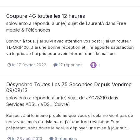
Coupure 4G toutes les 12 heures
soloviento
a répondu à un(e) sujet de
LaurentA
dans
Free
mobile & Téléphones
Bonjour à tous, j'ai suivi avec attention vos post : j'ai un routeur
TL-MR6400. J'ai une bonne réception et il m'apporte satisfaction
vu le prix. Je l'ai pris pour avoir internet dans la maison...
le 17 février 2022
17 réponses
1
Désynchro Toutes Les 75 Secondes Depuis Vendredi
09/08/13
soloviento
a répondu à un(e) sujet de
JYC78310
dans
Services ADSL / VDSL (Cuivre)
Bonjour. J'ai le même problème que vous et cela ne vient pas de
chez vous mais du dslam... et j'ai une free révolution Free
préparant, sans doute le vdsl, a déployer une mise à jour sur...
le 23 août 2013
5 réponses