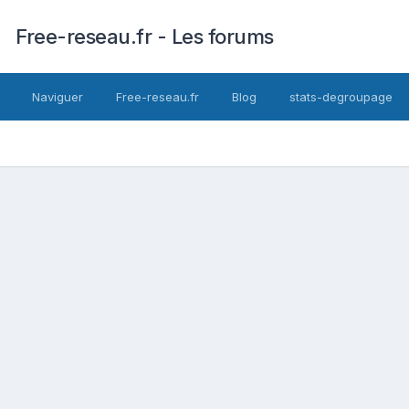
Free-reseau.fr - Les forums
Naviguer
Free-reseau.fr
Blog
stats-degroupage