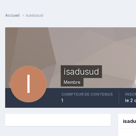
Accueil
isadusud
isadusud
Membre
COMPTEUR DE CONTENUS
INSC
1
le 2
isad