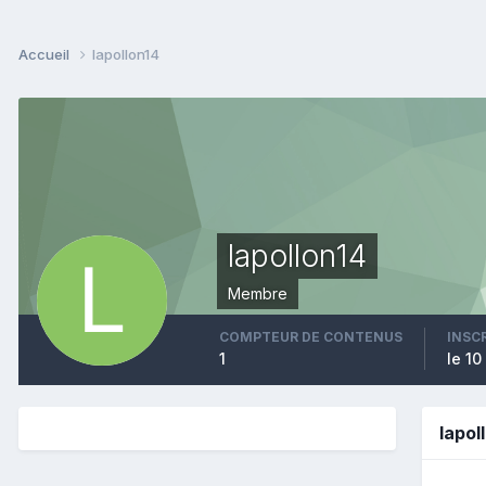
Accueil
lapollon14
lapollon14
Membre
COMPTEUR DE CONTENUS
INSC
1
le 1
lapol