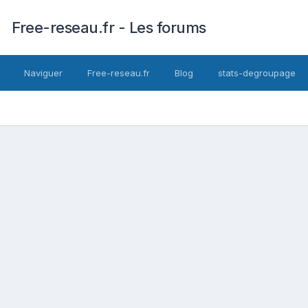
Free-reseau.fr - Les forums
Naviguer
Free-reseau.fr
Blog
stats-degroupage