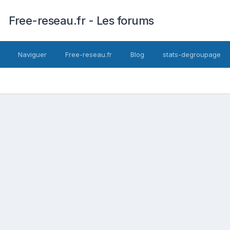
Free-reseau.fr - Les forums
Naviguer
Free-reseau.fr
Blog
stats-degroupage