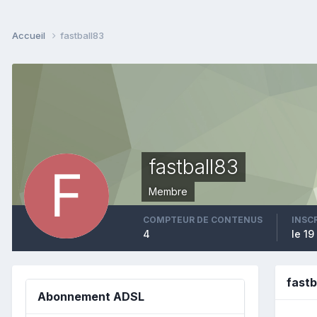
Accueil
fastball83
fastball83
Membre
COMPTEUR DE CONTENUS
INSC
4
le 19
fast
Abonnement ADSL